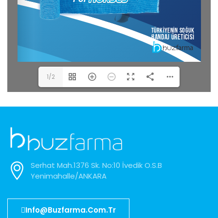
1/2
Serhat Mah.1376 Sk. No:10 İvedik O.S.B
Yenimahalle/ANKARA
Info@buzfarma.com.tr