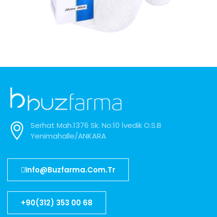
Gold Fix Elastik Bandaj
Serhat Mah.1376 Sk. No:10 İvedik O.S.B
Yenimahalle/ANKARA
Info@buzfarma.com.tr
+90(312) 353 00 68