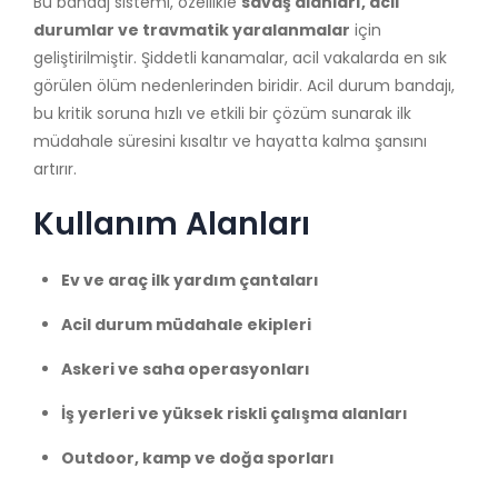
Bu bandaj sistemi, özellikle
savaş alanları, acil
durumlar ve travmatik yaralanmalar
için
geliştirilmiştir. Şiddetli kanamalar, acil vakalarda en sık
görülen ölüm nedenlerinden biridir. Acil durum bandajı,
bu kritik soruna hızlı ve etkili bir çözüm sunarak ilk
müdahale süresini kısaltır ve hayatta kalma şansını
artırır.
Kullanım Alanları
Ev ve araç ilk yardım çantaları
Acil durum müdahale ekipleri
Askeri ve saha operasyonları
İş yerleri ve yüksek riskli çalışma alanları
Outdoor, kamp ve doğa sporları