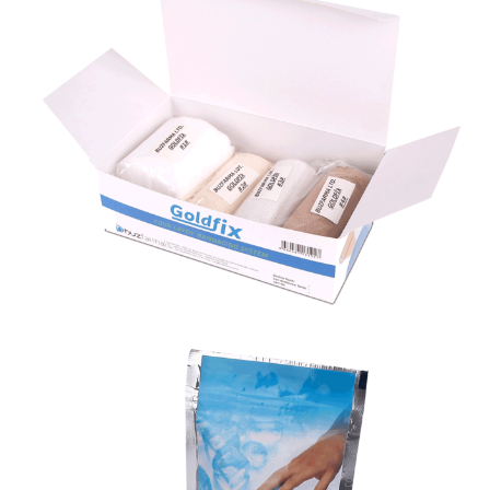
Lenf Ödem 4’lü Kompresyon Bandaj Sistemi