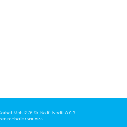
Serhat Mah.1376 Sk. No:10 İvedik O.S.B
Yenimahalle/ANKARA