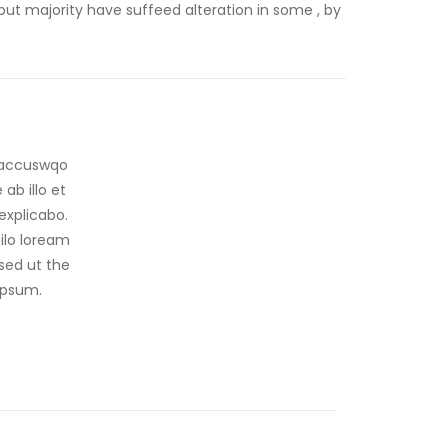
but majority have suffeed alteration in some , by
m accuswqo
b illo et
explicabo.
ilo loream
 sed ut the
ipsum.