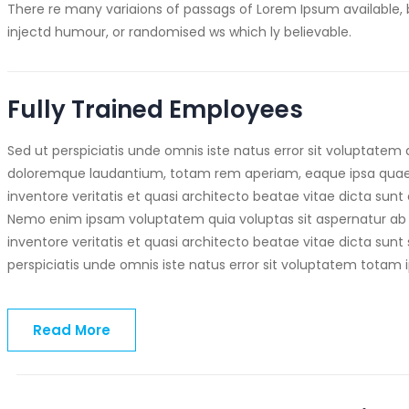
There re many variaions of passags of Lorem Ipsum available, 
injectd humour, or randomised ws which ly believable.
Fully Trained Employees
Sed ut perspiciatis unde omnis iste natus error sit voluptate
doloremque laudantium, totam rem aperiam, eaque ipsa quae a
inventore veritatis et quasi architecto beatae vitae dicta sunt 
Nemo enim ipsam voluptatem quia voluptas sit aspernatur ab 
inventore veritatis et quasi architecto beatae vitae dicta sunt
perspiciatis unde omnis iste natus error sit voluptatem totam 
Read More