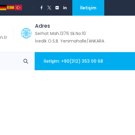
İletişim
Adres
Serhat Mah.1376 Sk.No:10
.tr
İvedik O.S.B. Yenimahalle/ANKARA
İletişim:
+90(312) 353 00 68