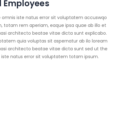
ed Employees
e omnis iste natus error sit voluptatem accuswqo
 totam rem aperiam, eaque ipsa quae ab illo et
uasi architecto beatae vitae dicta sunt explicabo.
atem quia voluptas sit aspernatur ab ilo loream
uasi architecto beatae vitae dicta sunt sed ut the
 iste natus error sit voluptatem totam ipsum.