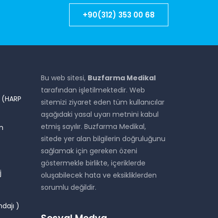
+90(312) 353 00 68
Bu web sitesi,
Buzfarma Medikal
tarafından işletilmektedir. Web
i (HARP
sitemizi ziyaret eden tüm kullanıcılar
aşağıdaki yasal uyarı metnini kabul
etmiş sayılır. Buzfarma Medikal,
n
sitede yer alan bilgilerin doğruluğunu
sağlamak için gereken özeni
göstermekle birlikte, içeriklerde
j
oluşabilecek hata ve eksikliklerden
sorumlu değildir.
dajı )