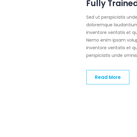
Fully Train
Sed ut perspiciatis und
doloremque laudantium,
inventore veritatis et q
Nemo enim ipsam volupt
inventore veritatis et q
perspiciatis unde omnis
Read More