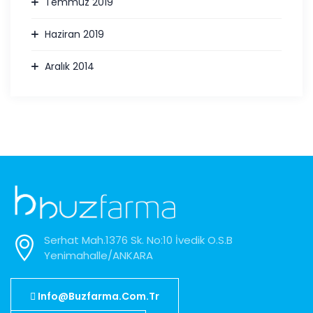
Temmuz 2019
Haziran 2019
Aralık 2014
Serhat Mah.1376 Sk. No:10 İvedik O.S.B
Yenimahalle/ANKARA
Info@buzfarma.com.tr